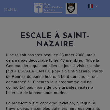
Skip
to
content
ESCALE À SAINT-
NAZAIRE
Il ne faisait pas très beau ce 28 mars 2008, mais
cela na pas découragé [b]les 48 membres [/b]de la
Commanderie qui sont allés ce jour-là visiter le site
[b]d « ESCALATLANTIC [/b]» à Saint-Nazaire. Partis
de Rennes de bonne heure, à bord dun car, ils ont
commencé à 10 heures leur programme qui ne
comportait pas moins de trois grandes visites à
lintérieur de la base sous-marine.
La première visite concerne laviation, puisque, à
travers deux ensembles dateliers, impressionnants