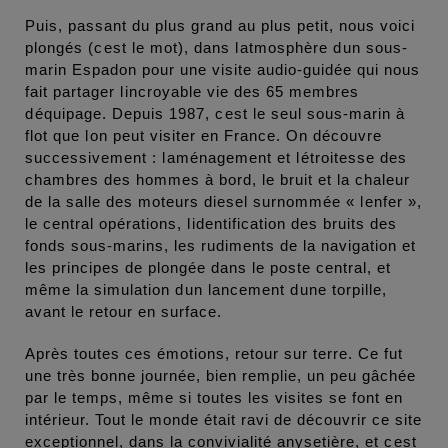
Puis, passant du plus grand au plus petit, nous voici
plongés (cest le mot), dans latmosphère dun sous-
marin Espadon pour une visite audio-guidée qui nous
fait partager lincroyable vie des 65 membres
déquipage. Depuis 1987, cest le seul sous-marin à
flot que lon peut visiter en France. On découvre
successivement : laménagement et létroitesse des
chambres des hommes à bord, le bruit et la chaleur
de la salle des moteurs diesel surnommée « lenfer »,
le central opérations, lidentification des bruits des
fonds sous-marins, les rudiments de la navigation et
les principes de plongée dans le poste central, et
même la simulation dun lancement dune torpille,
avant le retour en surface.
Après toutes ces émotions, retour sur terre. Ce fut
une très bonne journée, bien remplie, un peu gâchée
par le temps, même si toutes les visites se font en
intérieur. Tout le monde était ravi de découvrir ce site
exceptionnel, dans la convivialité anysetière, et cest