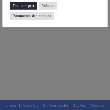
Tout accepter
Refuser
Paramètres des cookies
ain tu seras, Pour tous avec discernement. // L'amitié tu dispenseras, 
Boîte à idées
Mentions légales
Cookies
Contacts