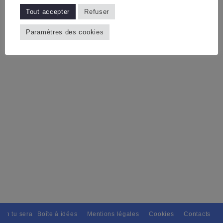
Tout accepter
Refuser
Paramètres des cookies
ain tu seras, Pour tous avec discernement. // L'amitié tu dispenseras, 
Boîte à idées
Mentions légales
Cookies
Contacts