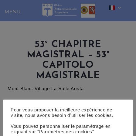
Skip
to
content
53° CHAPITRE
MAGISTRAL – 53°
CAPITOLO
MAGISTRALE
Mont Blanc Village La Salle Aosta
http://www.hotelmontblanc.it/
Pour vous proposer la meilleure expérience de
visite, nous avons besoin d'utiliser les cookies.
Vous pouvez personnaliser le paramétrage en
cliquant sur "Paramètres des cookies"