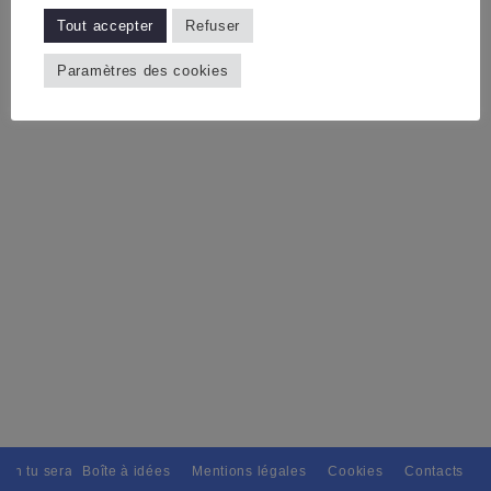
Tout accepter
Refuser
Paramètres des cookies
ain tu seras, Pour tous avec discernement. // L'amitié tu dispenseras, 
Boîte à idées
Mentions légales
Cookies
Contacts