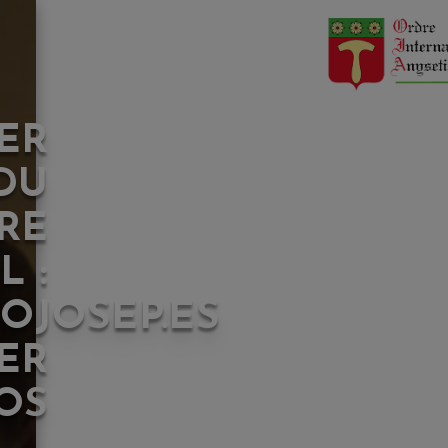
ER
DU
RE
L :
OJOSEP.ES
ER
OS