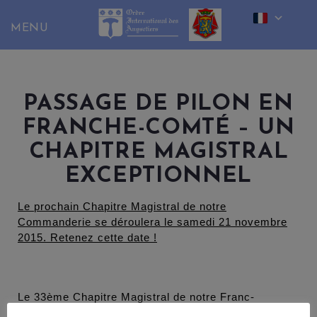
Skip
to
content
PASSAGE DE PILON EN
FRANCHE-COMTÉ – UN
CHAPITRE MAGISTRAL
EXCEPTIONNEL
Le prochain Chapitre Magistral de notre
Commanderie se déroulera le samedi 21 novembre
2015. Retenez cette date !
Le 33ème Chapitre Magistral de notre Franc-
Comtoise Commanderie a vu, successivement : le