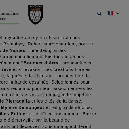
54 anysetiers et sympathisants à nous
de Bréquigny. Robert notre chauffeur, nous a
s de Nantes
, l’une des grandes
Europe qui a lieu une fois tous les 5 ans.
’événement
“Bouquet d’Arts”
proposait des
rêve et à l’évasion. Les créations florales
e, la poésie, la chanson, l’architecture, la
ncore la bande dessinée. Sélectionnés pour
rrains reconnus pour leur passion envers les
nt été réunis et ont accompagné le projet de
e Pietragalla
et les cités de la danse,
,
Mylène Demongeot
et les grands studios,
illes Pothier
et un dîner monumental,
Pierre
s été émerveillé par la beauté de
trains ont découvert sous un angle différent