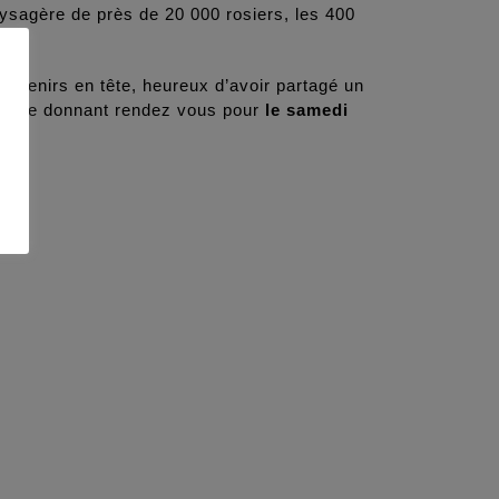
aysagère de près de 20 000 rosiers, les 400
uvenirs en tête, heureux d’avoir partagé un
en se donnant rendez vous pour
le samedi