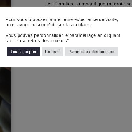
les Floralies, la magnifique roseraie p
magniolias et le jardin d’iris.
Pour vous proposer la meilleure expérience de visite,
Nous sommes repartis avec plein de so
nous avons besoin d'utiliser les cookies.
moment fort agréable avec des amis, 
Vous pouvez personnaliser le paramétrage en cliquant
14 juin à Ploërmel
.
sur "Paramètres des cookies"
Tout accepter
Refuser
Paramètres des cookies