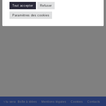
Tout accepter
Refuser
Paramètres des cookies
ain tu seras, Pour tous avec discernement. // L'amitié tu dispenseras, 
Boîte à idées
Mentions légales
Cookies
Contacts