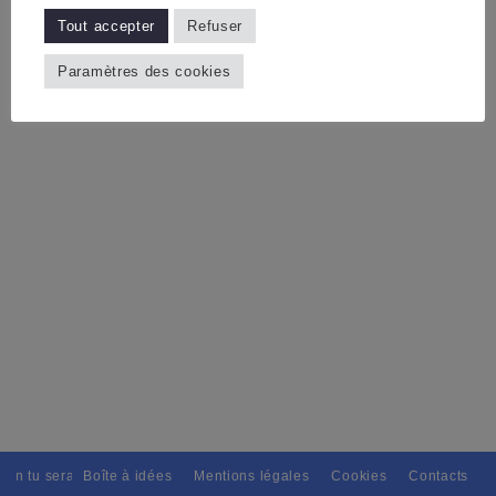
Tout accepter
Refuser
Paramètres des cookies
ain tu seras, Pour tous avec discernement. // L'amitié tu dispenseras, 
Boîte à idées
Mentions légales
Cookies
Contacts