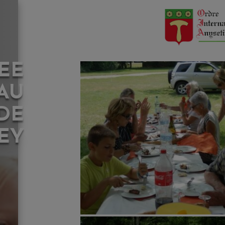
EE
AU
DE
EY