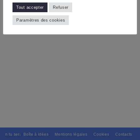
Tout accepter
Refuser
Paramètres des cookies
tain tu seras, Pour tous avec discernement. // L'amitié tu dispenseras,
Boîte à idées
Mentions légales
Cookies
Contacts