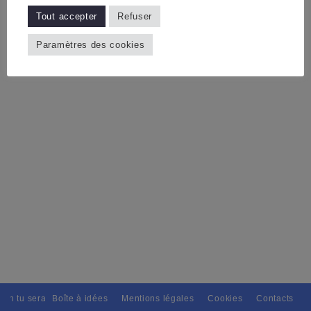
Tout accepter
Refuser
Paramètres des cookies
ain tu seras, Pour tous avec discernement. // L'amitié tu dispenseras, 
Boîte à idées
Mentions légales
Cookies
Contacts