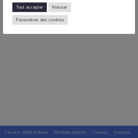
Tout accepter
Refuser
Paramètres des cookies
ain tu seras, Pour tous avec discernement. // L'amitié tu dispenseras, 
Boîte à idées
Mentions légales
Cookies
Contacts