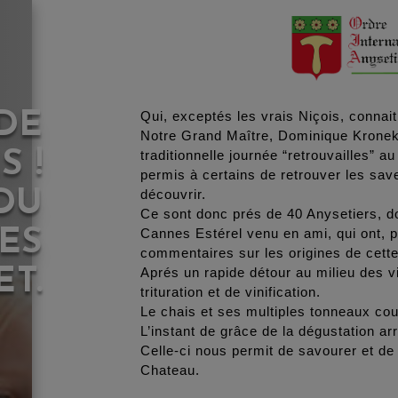
DE
Qui, exceptés les vrais Niçois, connait
Notre Grand Maître, Dominique Kronek,
 !
traditionnelle journée “retrouvailles” 
permis à certains de retrouver les sav
 DU
découvrir.
Ce sont donc prés de 40 Anysetiers, 
ES
Cannes Estérel venu en ami, qui ont, pa
commentaires sur les origines de cette
ET.
Aprés un rapide détour au milieu des vi
trituration et de vinification.
Le chais et ses multiples tonneaux cour
L’instant de grâce de la dégustation ar
Celle-ci nous permit de savourer et de
Chateau.