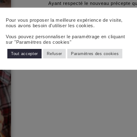
Ayant respecté le nouveau précepte qui
modération, nous nous sommes alors 
à “l’Oliveraie” un restaurant à Colomar
Pour vous proposer la meilleure expérience de visite,
Dans un salon privé nous avons pu appr
nous avons besoin d'utiliser les cookies.
L’animation fut telle que nous en oubli
Vous pouvez personnaliser le paramétrage en cliquant
prévu.
sur "Paramètres des cookies"
Qu’importe, il sera le prétexte à une n
Tout accepter
Refuser
Paramètres des cookies