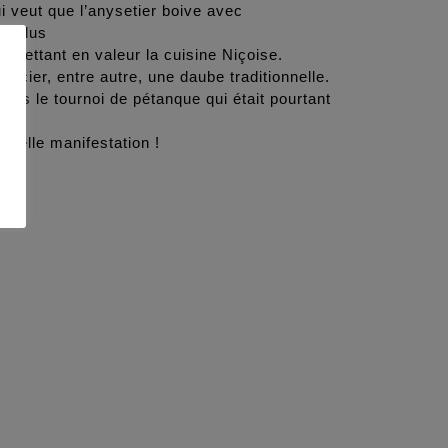
 veut que l’anysetier boive avec
rendus
s mettant en valeur la cuisine Niçoise.
écier, entre autre, une daube traditionnelle.
âmes le tournoi de pétanque qui était pourtant
ouvelle manifestation !