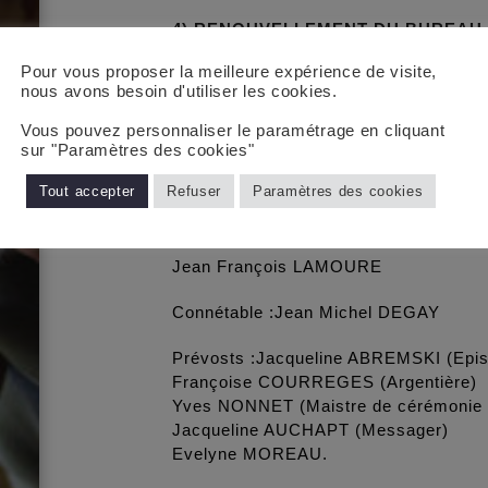
4)
RENOUVELLEMENT DU BUREAU
Membres sortants : Jacqueline ABRE
Pour vous proposer la meilleure expérience de visite,
LAMOURE, Yves NONNET.
nous avons besoin d'utiliser les cookies.
Après avoir posé la question et fait a
proposition. De ce fait les 4 membres 
Vous pouvez personnaliser le paramétrage en cliquant
respectivement dans leur fonction.
sur "Paramètres des cookies"
Le nouveau bureau reste donc inchangé
Tout accepter
Refuser
Paramètres des cookies
Grand Maistre Nicole GORGES
Sénéchaux :Jules CHARBIT
Jean François LAMOURE
Connétable :Jean Michel DEGAY
Prévosts :Jacqueline ABREMSKI (Epist
Françoise COURREGES (Argentière)
Yves NONNET (Maistre de cérémonie 
Jacqueline AUCHAPT (Messager)
Evelyne MOREAU.