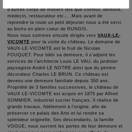
ville de RUNGIS. On peut dire “Ville” car on y trouve
d’autres corps de métiers tels que coiffeur, dentiste,
médecin, restaurateur etc… .Mais avant de
reprendre la route un petit déjeuner nous a été servi
au bistro en plein coeur de RUNGIS.
Nous nous sommes ensuite dirigés vers
VAUX-LE-
VICOMTE
pour la visite du château. Le domaine de
VAUX-LE-VICOMTE est le fruit de Nicolas
FOUQUET. Pour bâtir sa demeure, il s’adjoint les
services de l’architecte Louis LE VAU, du jardinier
paysagiste André LE NOTRE ainsi que du peintre
décorateur Charles LE BRUN. Ce château est
devenu une demeure familiale depuis 350 ans.
Propriété de 3 familles successives, le château de
VAUX-LE-VICOMTE est acquis en 1875 par Alfred
SOMMIER, industriel sucrier français. Il réalise de
grands travaux, fidèlement à l’origine, afin de
préserver ce palais des Arts et lui rendre sa
splendeur originelle. Ses descendants, la famille
VOGUE, nous ouvrent les portes de leur demeure et