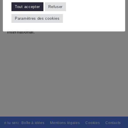
suite au terrible tremblement de terre de l’an dernier.
Tout accepter
Refuser
Les Membres du Chapitre ont décidé d’octroyer un
Paramètres des cookies
don de 500 et ce , en complément des 10.000 versés
par les Commanderies Italiennes et l’Ordre
International.
ain tu seras, Pour tous avec discernement. // L'amitié tu dispenseras, 
Boîte à idées
Mentions légales
Cookies
Contacts