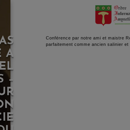
AS
Conférence par notre ami et maistre Ro
parfaitement comme ancien salinier et d
 A
EL
S –
UR
ON
CIE