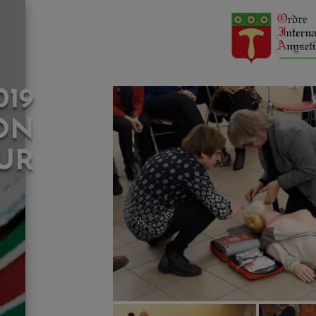
019
ON
UR