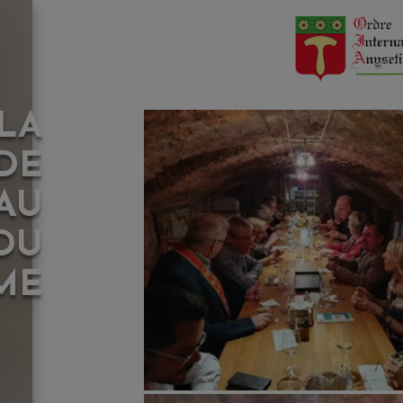
 LA
DE
AU
DU
ME