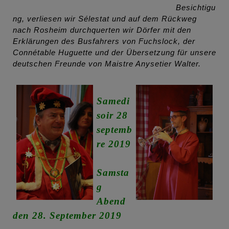
Besichtigu
ng, verliesen wir Sélestat und auf dem Rückweg
nach Rosheim durchquerten wir Dörfer mit den
Erklärungen des Busfahrers von Fuchslock, der
Connétable Huguette und der Übersetzung für unsere
deutschen Freunde von Maistre Anysetier Walter.
Samedi
soir 28
septemb
re 2019
Samsta
g
Abend
den 28. September 2019