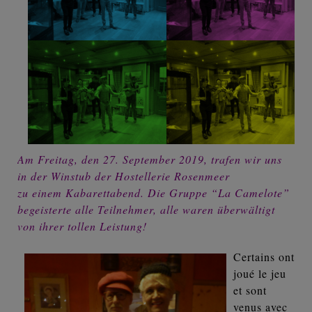
Am Freitag, den 27. September 2019, trafen wir uns
in der Winstub der Hostellerie Rosenmeer
zu einem Kabarettabend. Die Gruppe “La Camelote”
begeisterte alle Teilnehmer, alle waren überwältigt
von ihrer tollen Leistung!
Certains ont
joué le jeu
et sont
venus avec