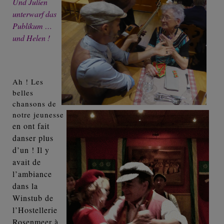
Und Julien
unterwarf das
Publikum …
und Helen !
Ah ! Les
belles
chansons de
notre jeunesse
en ont fait
danser plus
d’un !
Il y
avait de
l’ambiance
dans la
Winstub de
l’Hostellerie
Rosenmeer à