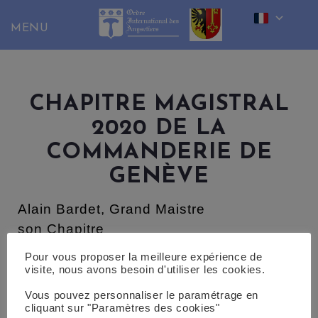
Skip
to
content
CHAPITRE MAGISTRAL
2020 DE LA
COMMANDERIE DE
GENÈVE
Alain Bardet, Grand Maistre
son Chapitre
et tous les Membres de la Commanderie
Pour vous proposer la meilleure expérience de
seront heureux de vous accueillir pour
visite, nous avons besoin d'utiliser les cookies.
le 62ème Chapitre Magistral
Vous pouvez personnaliser le paramétrage en
cliquant sur "Paramètres des cookies"