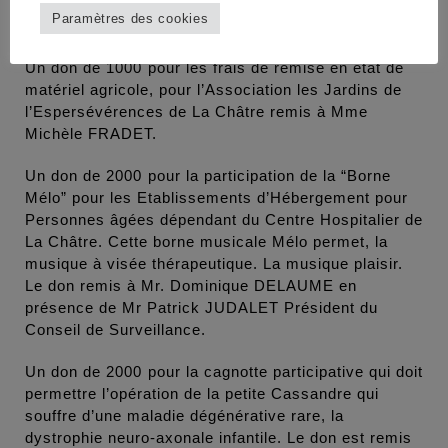
pour l’EPHAD du Châtelet remis à Mme Bernadette
Paramètres des cookies
PERROT, Présidente du Conseil d’Administration.
Un don de 1000 pour les frais de remise en état de
matériel agricole, pour l’Association les Jardins de
l’Espersévérences de La Châtre remis à Mme
Michèle FRADET.
Un don de 2000 pour la participation de la “Borne
Mélo” pour les Etablissements d’Hébergement pour
Personnes âgées dépendant du Centre Hospitalier de
La Châtre. Cette borne musicale Mélo permet, la
musique à visée thérapeutique. La musique plaisir.
Le don remis à Mr. Dominique DELAUME en
présence de Mr Patrick JUDALET Président du
Conseil de Surveillance.
Un don de 2000 pour la cagnotte participative qui doit
permettre l’opération de la petite Cassandre qui
souffre d’une maladie dégénérative rare, la
dystrophie neuro-axonale infantile. Le don est remis