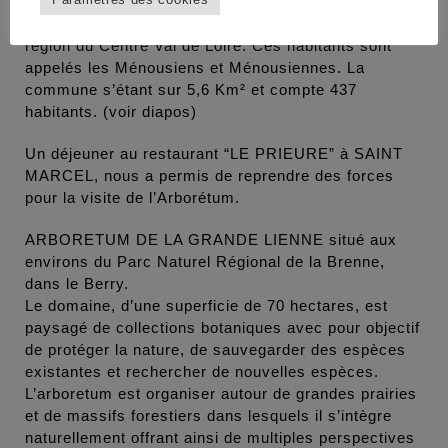
LE VILLAGE : Le Menoux est un petit village
Français, situé dans le département de l’Indre et la
région du Centre Val de Loire. Ces habitants sont
appelés les Ménousiens et Ménousiennes. La
commune s’étant sur 5,6 Km² et compte 437
habitants. (voir diapos)
Un déjeuner au restaurant “LE PRIEURE” à SAINT
MARCEL, nous a permis de reprendre des forces
pour la visite de l’Arborétum.
ARBORETUM DE LA GRANDE LIENNE situé aux
environs du Parc Naturel Régional de la Brenne,
dans le Berry.
Le domaine, d’une superficie de 70 hectares, est
paysagé de collections botaniques avec pour objectif
de protéger la nature, de sauvegarder des espèces
existantes et rechercher de nouvelles espèces.
L’arboretum est organiser autour de grandes prairies
et de massifs forestiers dans lesquels il s’intègre
naturellement offrant ainsi de multiples perspectives