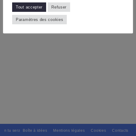
Tout accepter
Refuser
Paramètres des cookies
ain tu seras, Pour tous avec discernement. // L'amitié tu dispenseras, 
Boîte à idées
Mentions légales
Cookies
Contacts