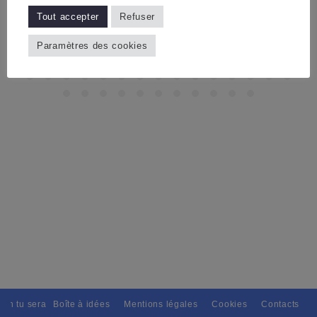
Tout accepter
Refuser
Paramètres des cookies
ain tu seras, Pour tous avec discernement. // L'amitié tu dispenseras, 
Boîte à idées
Mentions légales
Cookies
Contacts