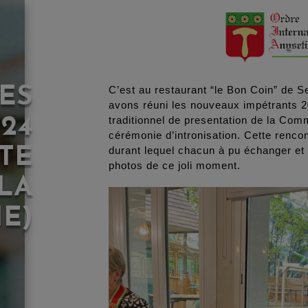
ES
C’est au restaurant “le Bon Coin” de S
avons réuni les nouveaux impétrants 
24
traditionnel de presentation de la Comm
cérémonie d’intronisation. Cette rencon
TE
durant lequel chacun à pu échanger et 
photos de ce joli moment.
 LA
E)