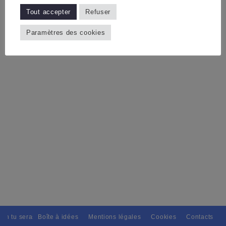
Tout accepter
Refuser
Paramètres des cookies
ain tu seras, Pour tous avec discernement. // L'amitié tu dispenseras, 
Boîte à idées
Mentions légales
Cookies
Contacts