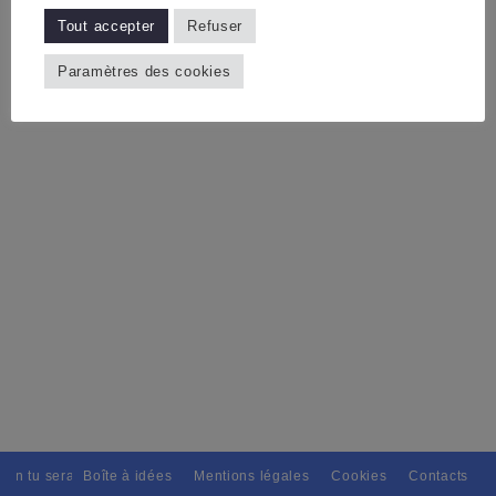
Tout accepter
Refuser
Paramètres des cookies
ain tu seras, Pour tous avec discernement. // L'amitié tu dispenseras, 
Boîte à idées
Mentions légales
Cookies
Contacts