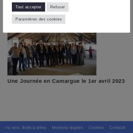
2023
Tout accepter
Refuser
Paramètres des cookies
Une Journée en Camargue le 1er avril 2023
ain tu seras, Pour tous avec discernement. // L'amitié tu dispenseras, 
Boîte à idées
Mentions légales
Cookies
Contacts