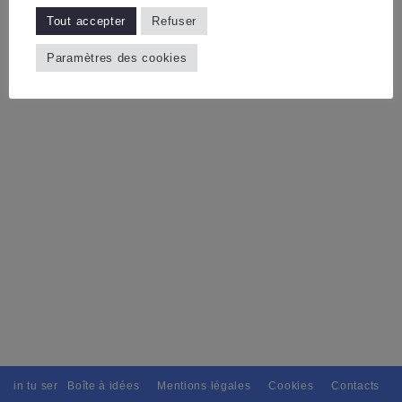
Tout accepter
Refuser
Paramètres des cookies
tain tu seras, Pour tous avec discernement. // L'amitié tu dispenseras,
Boîte à idées
Mentions légales
Cookies
Contacts