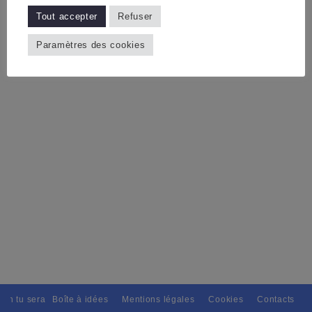
Tout accepter
Refuser
Paramètres des cookies
ain tu seras, Pour tous avec discernement. // L'amitié tu dispenseras, 
Boîte à idées
Mentions légales
Cookies
Contacts