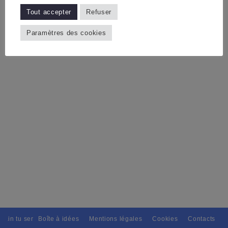
Tout accepter
Refuser
Paramètres des cookies
tain tu seras, Pour tous avec discernement. // L'amitié tu dispenseras,
Boîte à idées
Mentions légales
Cookies
Contacts