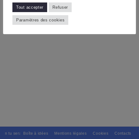
Tout accepter
Refuser
Paramètres des cookies
tain tu seras, Pour tous avec discernement. // L'amitié tu dispenseras,
Boîte à idées
Mentions légales
Cookies
Contacts