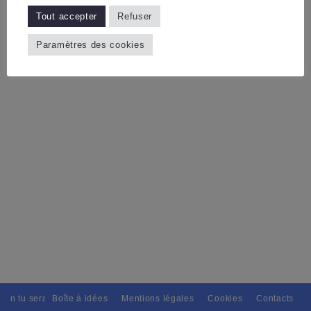
Tout accepter
Refuser
Paramètres des cookies
ain tu seras, Pour tous avec discernement. // L'amitié tu dispenseras, 
Boîte à idées
Mentions légales
Cookies
Contacts