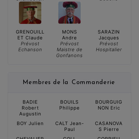
GRENOUILL
MONS
SARAZIN
ET Claude
Andre
Jacques
Prévost
Prévost
Prévost
Echanson
Maistre de
Hospitalier
Gonfanons
Membres de la
Commanderie
BADIE
BOUILS
BOURGUIG
Robert
Philippe
NON Eric
Augustin
BOY Julien
CALT Jean-
CASANOVA
Paul
S Pierre
CHEVALIER
COLL
CORRIEU