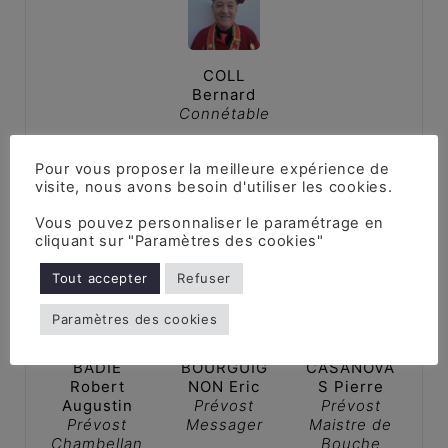
COLL
Bernard
Connétable
Pour vous proposer la meilleure expérience de
visite, nous avons besoin d'utiliser les cookies.
Prévost
Vous pouvez personnaliser le paramétrage en
cliquant sur "Paramètres des cookies"
Tout accepter
Refuser
Paramètres des cookies
BADIE
BOURGUIG
CASANOVA
Robert
NON Eric
S Pierre
Augustin
Prévost
Prévost
Prévost
Messager
Maistre de
Chambellan
Bouche