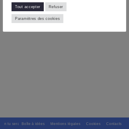
Tout accepter
Refuser
Paramètres des cookies
ain tu seras, Pour tous avec discernement. // L'amitié tu dispenseras, 
Boîte à idées
Mentions légales
Cookies
Contacts