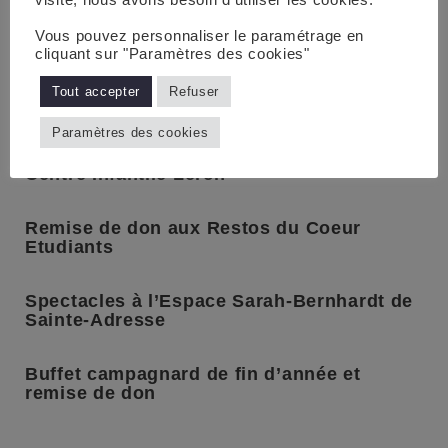
visite, nous avons besoin d'utiliser les cookies.
Remise d’un don – Classe ULIS – Collège
des Ormeaux
Vous pouvez personnaliser le paramétrage en
cliquant sur "Paramètres des cookies"
Apéritif et remise de don à la SNSM – et
Tout accepter
Refuser
visite de la vedette de sauvetage
Paramètres des cookies
Buffet campagnard et remise d’un don au
Centre Infantile Lerch
Remise de don aux Restos du Coeur
Etudiants
Spectacles à l’Espace Sarah-Bernhardt de
Sainte-Adresse
Buffet campagnard de fin d’année et
remise de don