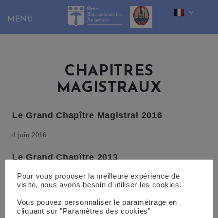
Skip
to
content
CHAPITRES
MAGISTRAUX
Le Grand Chapître Magistral 2016
4 juin 2016
Le Grand Chapître 2013
Pour vous proposer la meilleure expérience de
11 avril 2013
visite, nous avons besoin d'utiliser les cookies.
CREATION DE LA COMMANDERIE des
Vous pouvez personnaliser le paramétrage en
ISLES de POLYNESIE FRAN9AISE
cliquant sur "Paramètres des cookies"