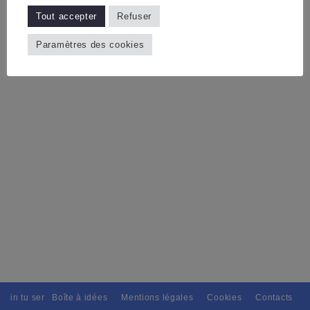
3 septembre 2010
Tout accepter
Refuser
Paramètres des cookies
tain tu seras, Pour tous avec discernement. // L'amitié tu dispenseras,
Boîte à idées
Mentions légales
Cookies
Contacts