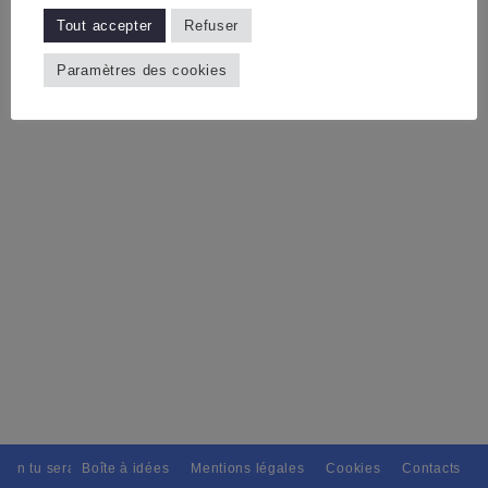
Tout accepter
Refuser
Paramètres des cookies
tain tu seras, Pour tous avec discernement. // L'amitié tu dispenseras,
Boîte à idées
Mentions légales
Cookies
Contacts