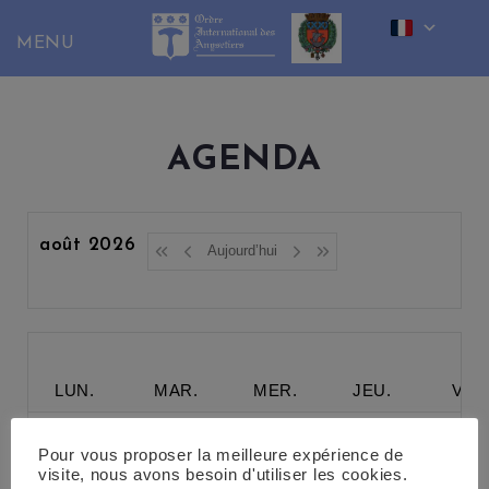
Skip
to
content
AGENDA
août 2026
Aujourd’hui
LUN.
MAR.
MER.
JEU.
VEN
27
28
29
30
31
Pour vous proposer la meilleure expérience de
visite, nous avons besoin d'utiliser les cookies.