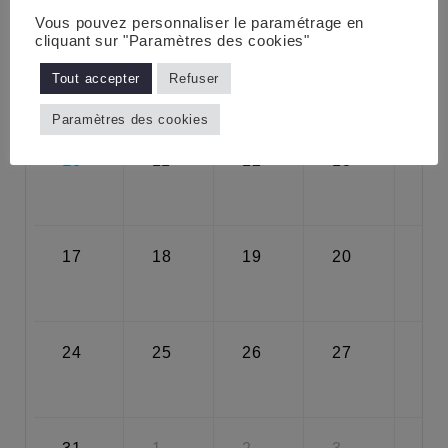
Vous pouvez personnaliser le paramétrage en
cliquant sur "Paramètres des cookies"
3
4
5
6
7
Tout accepter
Refuser
Paramètres des cookies
10
11
12
13
14
17
18
19
20
21
24
25
26
27
28