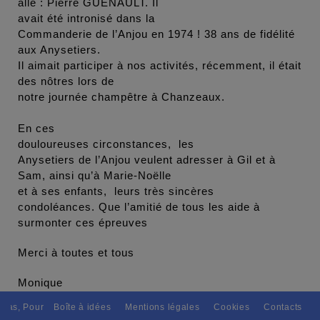
allé : Pierre GUENAULT. Il
avait été intronisé dans la
Commanderie de l’Anjou en 1974 ! 38 ans de fidélité
aux Anysetiers.
Il aimait participer à nos activités, récemment, il était
des nôtres lors de
notre journée champêtre à Chanzeaux.
En ces
douloureuses circonstances, les
Anysetiers de l’Anjou veulent adresser à Gil et à
Sam, ainsi qu’à Marie-Noëlle
et à ses enfants, leurs très sincères
condoléances. Que l’amitié de tous les aide à
surmonter ces épreuves
Merci à toutes et tous
Monique
, Pour tous avec discernement. // L'amitié tu dispenseras, A tous les p
Boîte à idées
Mentions légales
Cookies
Contacts