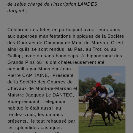
de sable chargé de l’inscription LANDES
dargent ;
Célèbrent ces fêtes
en participant avec leurs amis
aux superbes manifestations hippiques de la Société
des Courses de Chevaux de Mont de-Marsan. C est
ainsi quils se sont rendus au Pas, au Trot, ou au
Gallop, avec ou sans handicaps, à lhippodrome des
Grands Pins où ils ont chaleureusement été
accueillis par
Monsieur Jean-
Pierre CAPITAINE, Président
de la Société des Courses de
Chevaux de Mont-de-Marsan et
Maistre Jacques Le DANTEC,
Vice-président. Lélégance
habituelle était aussi au
rendez-vous, les camails
présents, le tout rehaussé par
les splendides casaques