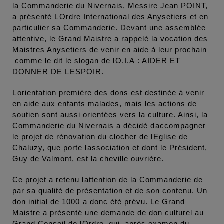
la Commanderie du Nivernais, Messire Jean POINT,
a présenté LOrdre International des Anysetiers et en
particulier sa Commanderie. Devant une assemblée
attentive, le Grand Maistre a rappelé la vocation des
Maistres Anysetiers de venir en aide à leur prochain
comme le dit le slogan de lO.I.A : AIDER ET
DONNER DE LESPOIR.
Lorientation première des dons est destinée à venir
en aide aux enfants malades, mais les actions de
soutien sont aussi orientées vers la culture. Ainsi, la
Commanderie du Nivernais a décidé daccompagner
le projet de rénovation du clocher de lEglise de
Chaluzy, que porte lassociation et dont le Président,
Guy de Valmont, est la cheville ouvrière.
Ce projet a retenu lattention de la Commanderie de
par sa qualité de présentation et de son contenu. Un
don initial de 1000 a donc été prévu. Le Grand
Maistre a présenté une demande de don culturel au
Grand Conseil de lOrdre, qui, après examen du