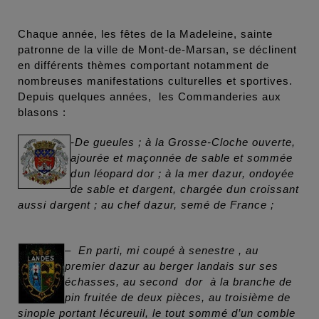
Chaque année, les fêtes de la Madeleine, sainte
patronne de la ville de Mont-de-Marsan, se déclinent
en différents thèmes comportant notamment de
nombreuses manifestations culturelles et sportives.
Depuis quelques années, les Commanderies aux
blasons :
-De gueules ; à la Grosse-Cloche ouverte,
ajourée et maçonnée de sable et sommée
dun léopard dor ; à la mer dazur, ondoyée
de sable et dargent, chargée dun croissant
aussi dargent ; au chef dazur, semé de France ;
–
En parti, mi coupé à senestre , au
premier dazur au berger landais sur ses
échasses, au second dor à la branche de
pin fruitée de deux pièces, au troisième de
sinople portant lécureuil, le tout sommé d’un comble