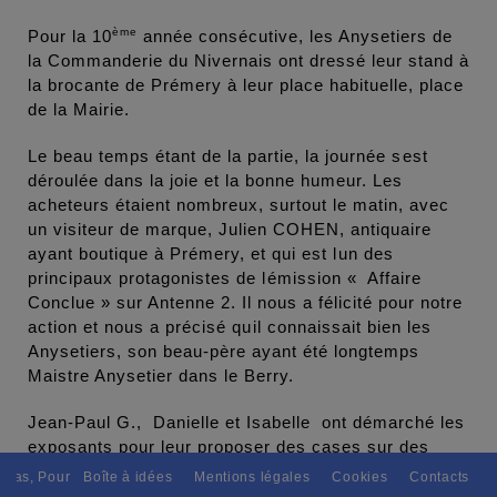
ème
Pour la 10
année consécutive, les Anysetiers de
la Commanderie du Nivernais ont dressé leur stand à
la brocante de Prémery à leur place habituelle, place
de la Mairie.
Le beau temps étant de la partie, la journée sest
déroulée dans la joie et la bonne humeur. Les
acheteurs étaient nombreux, surtout le matin, avec
un visiteur de marque, Julien COHEN, antiquaire
ayant boutique à Prémery, et qui est lun des
principaux protagonistes de lémission « Affaire
Conclue » sur Antenne 2. Il nous a félicité pour notre
action et nous a précisé quil connaissait bien les
Anysetiers, son beau-père ayant été longtemps
Maistre Anysetier dans le Berry.
Jean-Paul G., Danielle et Isabelle ont démarché les
exposants pour leur proposer des cases sur des
grilles à lots. Ainsi des bons dachats, des sacs, de
ur tous avec discernement. // L'amitié tu dispenseras, A tous les peupl
Boîte à idées
Mentions légales
Cookies
Contacts
jeux de cartes, offerts par nos sponsors, ont été