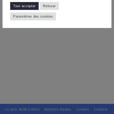
Tout accepter
Refuser
Paramètres des cookies
ain tu seras, Pour tous avec discernement. // L'amitié tu dispenseras, 
Boîte à idées
Mentions légales
Cookies
Contacts