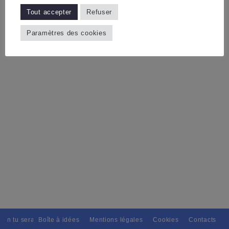
Tout accepter
Refuser
Paramètres des cookies
ain tu seras, Pour tous avec discernement. // L'amitié tu dispenseras, 
Boîte à idées
Mentions légales
Cookies
Contacts