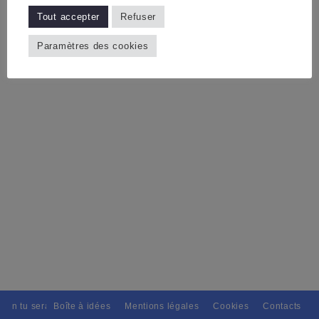
Tout accepter
Refuser
Paramètres des cookies
tain tu seras, Pour tous avec discernement. // L'amitié tu dispenseras,
Boîte à idées
Mentions légales
Cookies
Contacts