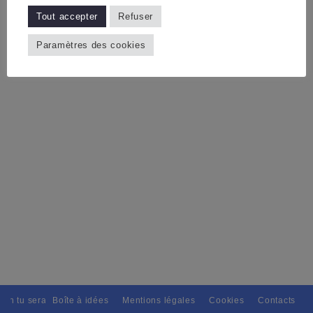
Tout accepter
Refuser
Paramètres des cookies
ain tu seras, Pour tous avec discernement. // L'amitié tu dispenseras, 
Boîte à idées
Mentions légales
Cookies
Contacts