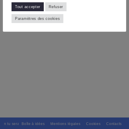
Tout accepter
Refuser
Paramètres des cookies
ain tu seras, Pour tous avec discernement. // L'amitié tu dispenseras, 
Boîte à idées
Mentions légales
Cookies
Contacts