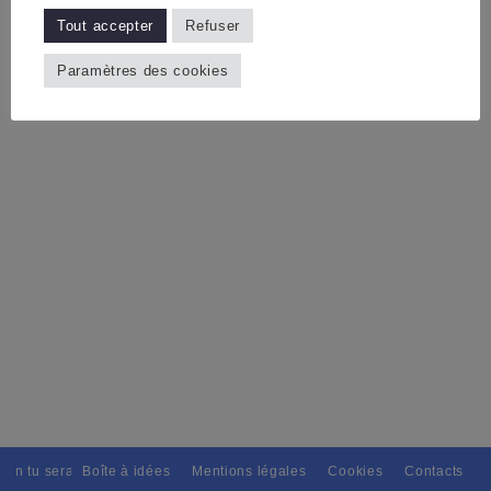
Tout accepter
Refuser
Paramètres des cookies
ain tu seras, Pour tous avec discernement. // L'amitié tu dispenseras, 
Boîte à idées
Mentions légales
Cookies
Contacts