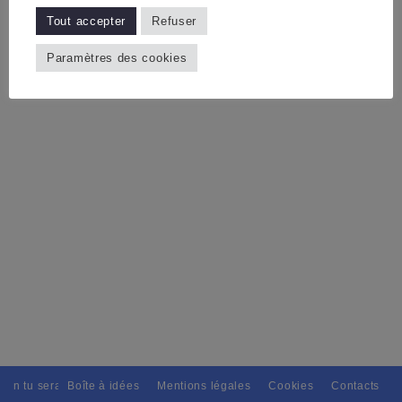
Tout accepter
Refuser
Paramètres des cookies
ain tu seras, Pour tous avec discernement. // L'amitié tu dispenseras, 
Boîte à idées
Mentions légales
Cookies
Contacts